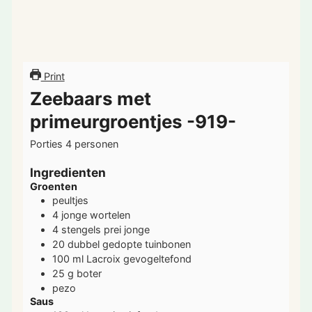
Print
Zeebaars met
primeurgroentjes -919-
Porties
4
personen
Ingredienten
Groenten
peultjes
4
jonge wortelen
4
stengels prei
jonge
20
dubbel gedopte tuinbonen
100
ml
Lacroix gevogeltefond
25
g
boter
pezo
Saus