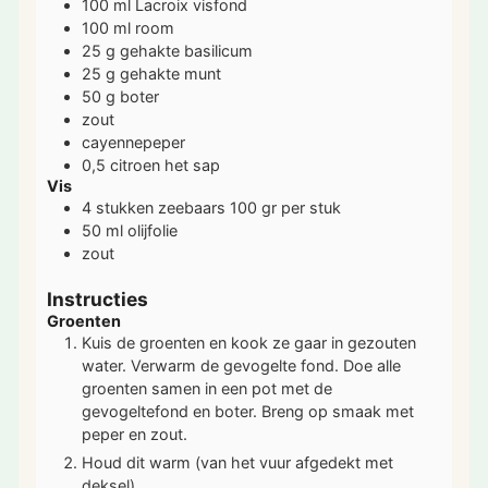
100
ml
Lacroix visfond
100
ml
room
25
g
gehakte basilicum
25
g
gehakte munt
50
g
boter
zout
cayennepeper
0,5
citroen
het sap
Vis
4
stukken
zeebaars
100 gr per stuk
50
ml
olijfolie
zout
Instructies
Groenten
Kuis de groenten en kook ze gaar in gezouten
water. Verwarm de gevogelte fond. Doe alle
groenten samen in een pot met de
gevogeltefond en boter. Breng op smaak met
peper en zout.
Houd dit warm (van het vuur afgedekt met
deksel).